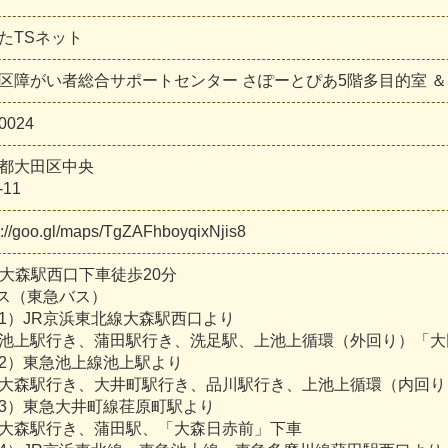
たTSネット
区障がい者総合サポートセンター さぽーとぴあ5階多目的室 ＆ 
0024
都大田区中央
-11
s://goo.gl/maps/TgZAFhboyqixNjis8
JR大森駅西口下車徒歩20分
バス（東急バス）
）JR京浜東北線大森駅西口より
駅行き、蒲田駅行き、洗足駅、上池上循環（外回り）「大
）東急池上線池上駅より
駅行き、大井町駅行き、品川駅行き、上池上循環（内回り）
）東急大井町線荏原町駅より
森駅行き、蒲田駅、「大森日赤前」下車