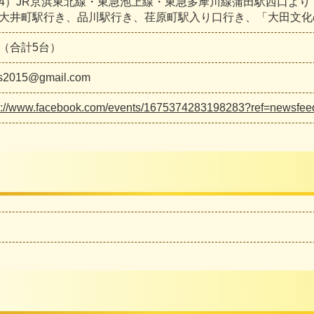
）JR京浜東北線・東急池上線・東急多摩川線蒲田駅西口より
町駅行き、品川駅行き、荏原町駅入り口行き、「大田文化
（合計5台）
ts2015@gmail.com
s://www.facebook.com/events/1675374283198283?ref=newsfee