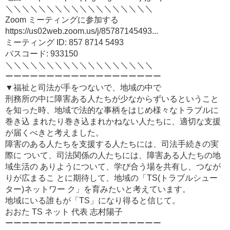
＼＼＼＼＼＼＼＼＼＼＼＼＼＼＼＼＼＼
Zoom ミーティングに参加する
https://us02web.zoom.us/j/85787145493...
ミーティング ID: 857 8714 5493
パスコード: 933150
＼＼＼＼＼＼＼＼＼＼＼＼＼＼＼＼＼＼
ーーーーーーーーーーーーーーーーーーー
▼福祉と司法が手をつないで、地域の中で
刑務所の中に障害ある人たちが少なからずいるということ
を知った時、地域で法的な事柄をはじめ様々なトラブルに
巻き込 まれたり巻き込まれかねない人たちに、適切な支援
が届くべきと考えました。
障害のある人たちを支援する人たちには、司法手続きの実
際に ついて、司法関係の人たちには、障害ある人たちの地
域生活の ありようについて、学び合う場を共有し、つなが
りが広まるこ とに期待して、地域の「TS(トラブルシュー
ター)ネットワー ク」を育みたいと考えています。
地域にいる誰もが「TS」になり得ると信じて。
おおた TS ネット 代表 志村陽子
ーーーーーーーーーーーーーーーーーーー