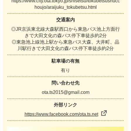
https://www.city.ota.tokyo.jp/shisetsu/tokubetsushucc
houjo/araijuku_tokubetsu.html
交通案内
◎JR京浜東北線大森駅西口から東急バス池上方面行
きで大田文化の森バス停下車徒歩約2分
◎東急池上線池上駅から東急バス大森、大井町、品
川駅行きで大田文化の森バス停下車徒歩約2分
駐車場の有無
有り
問い合わせ先
ota.ts2015@gmail.com
外部リンク
https://www.facebook.com/ota.ts.net