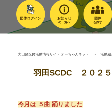
団体ログイン
お知らせ
団体
の一覧へ
を探す
大田区区民活動情報サイト オーちゃんネット
＞
活動紹
羽田SCDC ２０２
今月は ５曲 踊りました