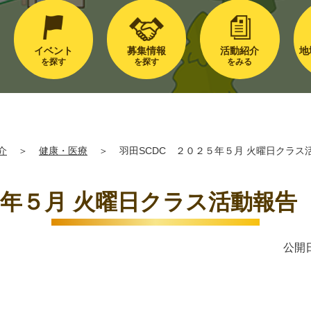
イベント
募集情報
活動紹介
地
を探す
を探す
をみる
介
＞
健康・医療
＞
羽田SCDC ２０２５年５月 火曜日クラス
５年５月 火曜日クラス活動報告
公開日