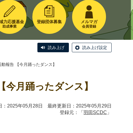
域力応援基金
登録団体募集
メルマガ
助成事業
会員登録
読み上げ
読み上げ設定
活動報告 【今月踊ったダンス】
 【今月踊ったダンス】
：2025年05月28日 最終更新日：2025年05月29日
登録元：「
羽田SCDC
」