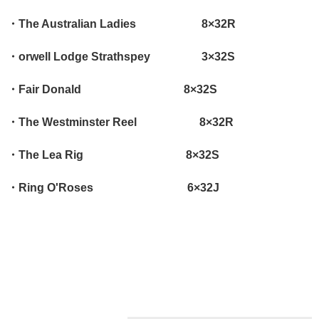
・The Australian Ladies 8×32R
・orwell Lodge Strathspey 3×32S
・Fair Donald 8×32S
・The Westminster Reel
8×32R
・The Lea Rig 8×32S
・Ring O'Roses 6×32J