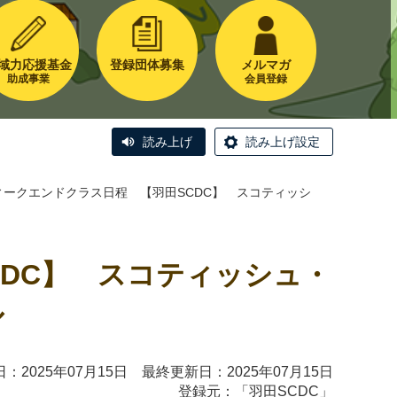
域力応援基金
登録団体募集
メルマガ
助成事業
会員登録
読み上げ
読み上げ設定
ークエンドクラス日程 【羽田SCDC】 スコティッシ
DC】 スコティッシュ・
ル
：2025年07月15日 最終更新日：2025年07月15日
登録元：「
羽田SCDC
」