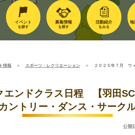
イベント
募集情報
活動紹介
地
を探す
を探す
をみる
ト情報
＞
スポーツ・レクリエーション
＞
２０２５年７月 ウィ
クエンドクラス日程 【羽田SC
カントリー・ダンス・サーク
公開日