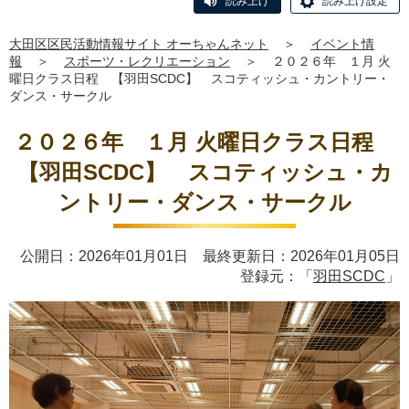
読み上げ
読み上げ設定
大田区区民活動情報サイト オーちゃんネット
＞
イベント情
報
＞
スポーツ・レクリエーション
＞
２０２６年 １月 火
曜日クラス日程 【羽田SCDC】 スコティッシュ・カントリー・
ダンス・サークル
２０２６年 １月 火曜日クラス日程
【羽田SCDC】 スコティッシュ・カ
ントリー・ダンス・サークル
公開日：2026年01月01日 最終更新日：2026年01月05日
登録元：「
羽田SCDC
」