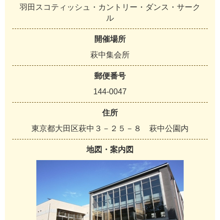
羽田スコティッシュ・カントリー・ダンス・サーク
ル
開催場所
萩中集会所
郵便番号
144-0047
住所
東京都大田区萩中３－２５－８ 萩中公園内
地図・案内図