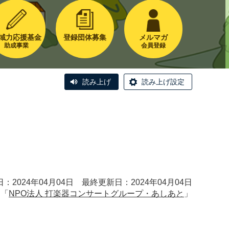
域力応援基金
登録団体募集
メルマガ
助成事業
会員登録
読み上げ
読み上げ設定
：2024年04月04日 最終更新日：2024年04月04日
：「
NPO法人 打楽器コンサートグループ・あしあと
」