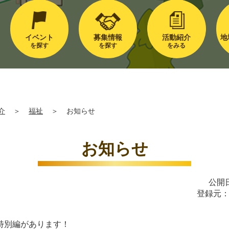
イベント
募集情報
活動紹介
地
を探す
を探す
をみる
介
＞
福祉
＞
お知らせ
お知らせ
公開日
登録元
特別編があります！