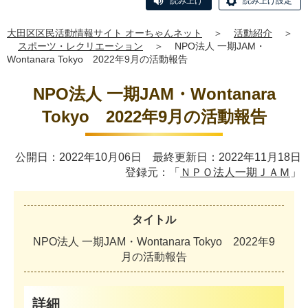
読み上げ
読み上げ設定
大田区区民活動情報サイト オーちゃんネット
＞
活動紹介
＞
スポーツ・レクリエーション
＞
NPO法人 一期JAM・
Wontanara Tokyo 2022年9月の活動報告
NPO法人 一期JAM・Wontanara
Tokyo 2022年9月の活動報告
公開日：2022年10月06日 最終更新日：2022年11月18日
登録元：「
ＮＰＯ法人一期ＪＡＭ
」
タイトル
N
P
O
法
人
一
期
J
A
M
・
W
o
n
t
a
n
a
r
a
T
o
k
y
o
2
0
2
2
年
9
月
の
活
動
報
告
詳細