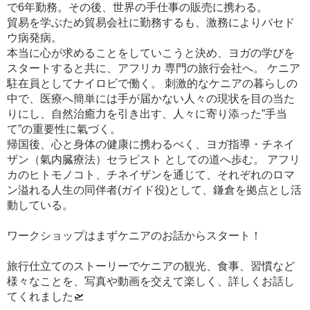
で6年勤務。その後、世界の手仕事の販売に携わる。
貿易を学ぶため貿易会社に勤務するも、激務によりバセド
ウ病発病。
本当に心が求めることをしていこうと決め、ヨガの学びを
スタートすると共に、アフリカ 専門の旅行会社へ。 ケニア
駐在員としてナイロビで働く。 刺激的なケニアの暮らしの
中で、医療へ簡単には手が届かない人々の現状を目の当た
りにし、自然治癒力を引き出す、人々に寄り添った”手当
て”の重要性に氣づく。
帰国後、心と身体の健康に携わるべく、ヨガ指導・チネイ
ザン（氣内臓療法）セラピスト としての道へ歩む。 アフリ
カのヒト
モノコト、チネイザンを通じて、それぞれのロマ
ン溢れる人生の同伴者(ガイド役)として、鎌倉を拠点とし活
動している。
ワークショップはまずケニアのお話からスタート！
旅行仕立てのストーリーでケニアの観光、食事、習慣など
様々なことを、写真や動画を交えて楽しく、詳しくお話し
てくれました🛫