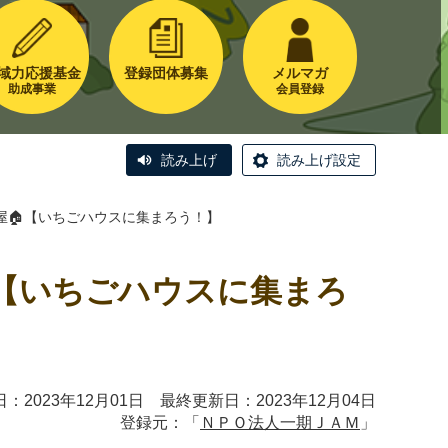
域力応援基金
登録団体募集
メルマガ
助成事業
会員登録
読み上げ
読み上げ設定
】寺子屋🏠【いちごハウスに集まろう！】
屋🏠【いちごハウスに集まろ
：2023年12月01日 最終更新日：2023年12月04日
登録元：「
ＮＰＯ法人一期ＪＡＭ
」