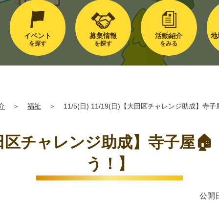
イベント
募集情報
活動紹介
地
を探す
を探す
をみる
介
＞
福祉
＞
11/5(日) 11/19(日)【大田区チャレンジ助成
(日)【大田区チャレンジ助成】寺子
う！】
公開日