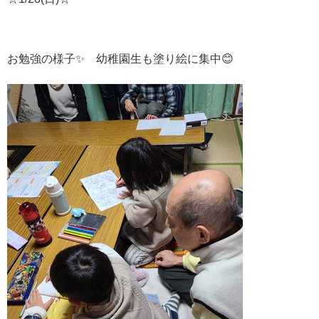
お勉強の様子✨ 幼稚園生も塗り絵に集中😊