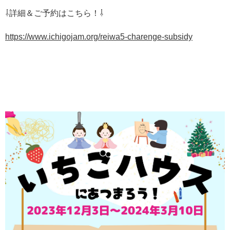
⇩詳細＆ご予約はこちら！⇩
https://www.ichigojam.org/reiwa5-charenge-subsidy