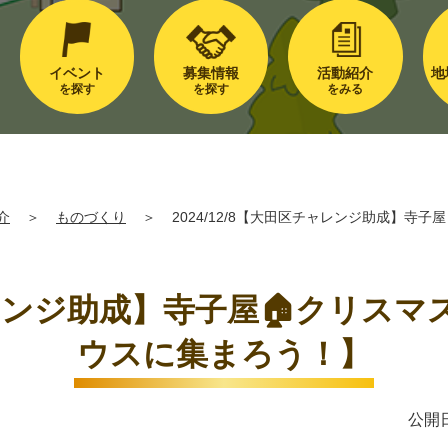
イベント
募集情報
活動紹介
地
を探す
を探す
をみる
介
＞
ものづくり
＞
2024/12/8【大田区チャレンジ助成】寺
チャレンジ助成】寺子屋🏠クリス
ウスに集まろう！】
公開日