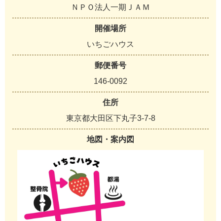
ＮＰＯ法人一期ＪＡＭ
開催場所
いちごハウス
郵便番号
146-0092
住所
東京都大田区下丸子3-7-8
地図・案内図