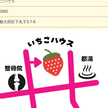
ごハウス
0092
都大田区下丸子3-7-8