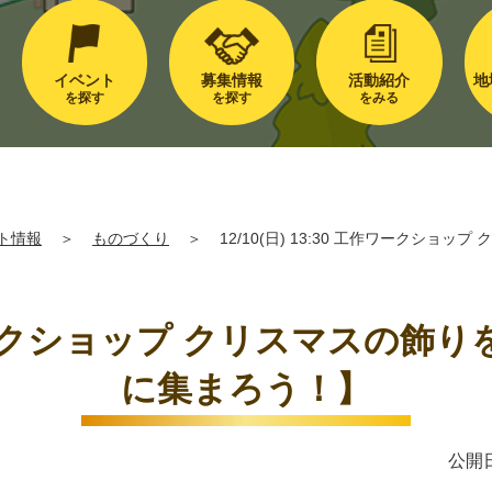
イベント
募集情報
活動紹介
地
を探す
を探す
をみる
ト情報
＞
ものづくり
＞
12/10(日) 13:30 工作ワークシ
 工作ワークショップ クリスマス
に集まろう！】
公開日