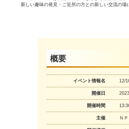
​新しい趣味の発見・ご近所の方との新しい交流の場
概要
イベント情報名
12
開催日
20
開催時間
13:
主催
ＮＰ