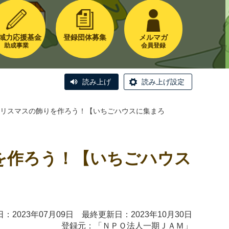
域力応援基金
登録団体募集
メルマガ
助成事業
会員登録
読み上げ
読み上げ設定
ョップ クリスマスの飾りを作ろう！【いちごハウスに集まろ
の飾りを作ろう！【いちごハウス
：2023年07月09日 最終更新日：2023年10月30日
登録元：「
ＮＰＯ法人一期ＪＡＭ
」