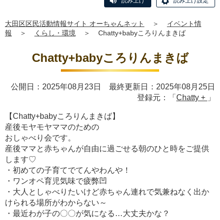
読み上げ
読み上げ設定
大田区区民活動情報サイト オーちゃんネット
＞
イベント情
報
＞
くらし・環境
＞
Chatty+babyころりんまきば
Chatty+babyころりんまきば
公開日：2025年08月23日 最終更新日：2025年08月25日
登録元：「
Chatty +
」
【Chatty+babyころりんまきば】
産後モヤモヤママのための
おしゃべり会です。
産後ママと赤ちゃんが自由に過ごせる朝のひと時をご提供
します♡
・初めての子育てでてんやわんや！
・ワンオペ育児気味で疲弊凹
・大人としゃべりたいけど赤ちゃん連れで気兼ねなく出か
けられる場所がわからない～
・最近わが子の〇〇が気になる…大丈夫かな？