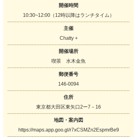
開催時間
10:30~12:00（12時以降はランチタイム）
主催
Chatty +
開催場所
喫茶 水木金魚
郵便番号
146-0094
住所
東京都大田区東矢口2ー7－16
地図・案内図
https://maps.app.goo.gl/r7xCSMZn2EspmrBe9