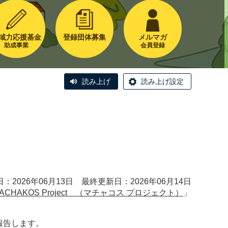
域力応援基金
登録団体募集
メルマガ
助成事業
会員登録
読み上げ
読み上げ設定
：2026年06月13日 最終更新日：2026年06月14日
ACHAKOS Project （マチャコス プロジェクト）
」
報告します。