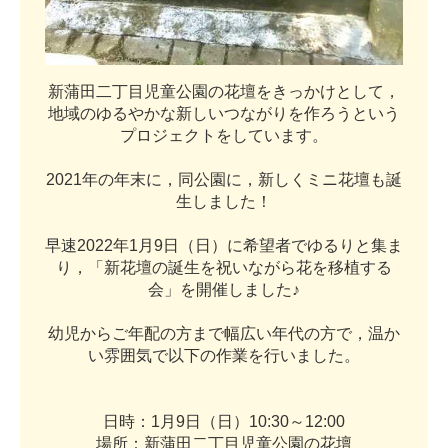
新
蒲
田
二
丁
目
児
童
公
園
の
花
壇
を
き
っ
か
け
と
し
て
，
地
域
の
ゆ
る
や
か
な
新
し
い
つ
な
が
り
を
作
ろ
う
と
い
う
プ
ロ
ジ
ェ
ク
ト
を
し
て
い
ま
す
。
2
0
2
1
年
の
年
末
に
，
同
公
園
に
，
新
し
く
ミ
ニ
花
壇
も
誕
生
し
ま
し
た
！
早
速
2
0
2
2
年
1
月
9
日
（
日
）
に
希
望
者
で
ゆ
る
り
と
集
ま
り
，
「
新
花
壇
の
誕
生
を
祝
い
な
が
ら
花
を
移
植
す
る
会
」
を
開
催
し
ま
し
た
♪
幼
児
か
ら
ご
年
配
の
方
ま
で
幅
広
い
年
代
の
方
で
，
温
か
い
雰
囲
気
で
以
下
の
作
業
を
行
い
ま
し
た
。
日
時
：
1
月
9
日
（
日
）
1
0
:
3
0
～
1
2
:
0
0
場
所
：
新
蒲
田
二
丁
目
児
童
公
園
の
花
壇