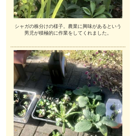
シ
ャ
ガ
の
株
分
け
の
様
子
。
農
業
に
興
味
が
あ
る
と
い
う
男
児
が
積
極
的
に
作
業
を
し
て
く
れ
ま
し
た
。