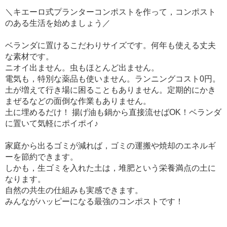
＼キエーロ式プランターコンポストを作って，コンポスト
のある生活を始めましょう／
ベランダに置けるこだわりサイズです。何年も使える丈夫
な素材です。
ニオイ出ません。虫もほとんど出ません。
電気も，特別な薬品も使いません。ランニングコスト0円。
土が増えて行き場に困ることもありません。定期的にかき
まぜるなどの面倒な作業もありません。
土に埋めるだけ！ 揚げ油も鍋から直接流せばOK！ベランダ
に置いて気軽にポイポイ♪
家庭から出るゴミが減れば，ゴミの運搬や焼却のエネルギ
ーを節約できます。
しかも，生ゴミを入れた土は，堆肥という栄養満点の土に
なります。
自然の共生の仕組みも実感できます。
みんながハッピーになる最強のコンポストです！