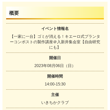
概要
イベント情報名
【一家に一台】ゴミが消える！キエーロ式プランタ
ーコンポストの製作講座＠入新井集会室【自由研究
にも】
開催日
2023年08月06日（日）
開催時間
14:00-15:30
主催
いきちかクラブ