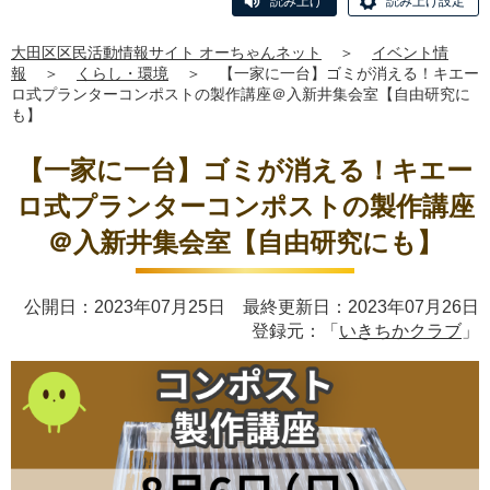
読み上げ
読み上げ設定
大田区区民活動情報サイト オーちゃんネット
＞
イベント情
報
＞
くらし・環境
＞
【一家に一台】ゴミが消える！キエー
ロ式プランターコンポストの製作講座＠入新井集会室【自由研究に
も】
【一家に一台】ゴミが消える！キエー
ロ式プランターコンポストの製作講座
＠入新井集会室【自由研究にも】
公開日：2023年07月25日 最終更新日：2023年07月26日
登録元：「
いきちかクラブ
」