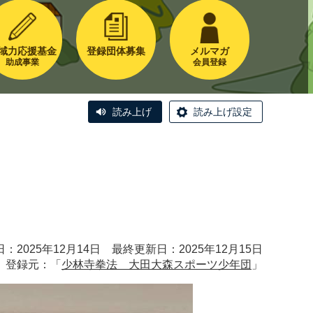
域力応援基金
登録団体募集
メルマガ
助成事業
会員登録
読み上げ
読み上げ設定
：2025年12月14日 最終更新日：2025年12月15日
登録元：「
少林寺拳法 大田大森スポーツ少年団
」