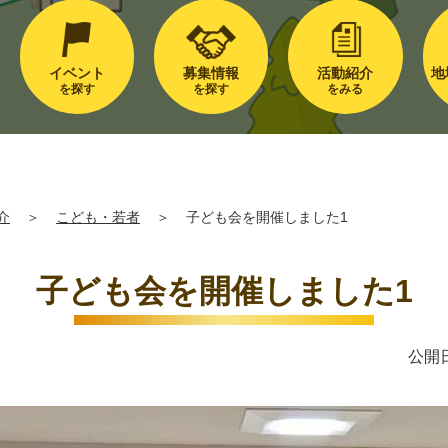
イベント
募集情報
活動紹介
地
を探す
を探す
をみる
介
＞
こども・若者
＞
子ども会を開催しました1
子ども会を開催しました1
公開日