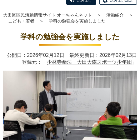
読み上げ
読み上げ設定
大田区区民活動情報サイト オーちゃんネット
＞
活動紹介
＞
こども・若者
＞
学科の勉強会を実施しました
学科の勉強会を実施しました
公開日：2026年02月12日 最終更新日：2026年02月13日
登録元：「
少林寺拳法 大田大森スポーツ少年団
」