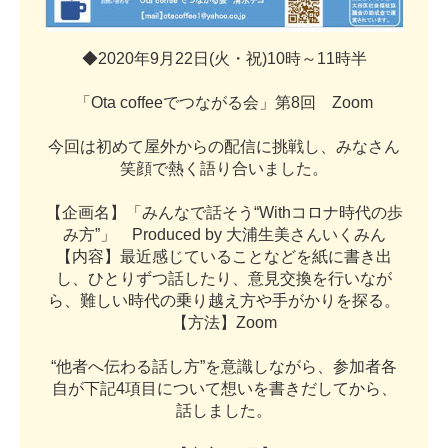
◆
2
0
2
0
年
9
月
2
2
日
(
火
・
祝
)
1
0
時
～
1
1
時
半
「
O
t
a
c
o
f
f
e
e
で
つ
な
が
る
会
」
第
8
回
Z
o
o
m
今
回
は
初
め
て
屋
外
か
ら
の
配
信
に
挑
戦
し
、
み
な
さ
ん
笑
顔
で
熱
く
語
り
合
い
ま
し
た
。
【
企
画
名
】
「
み
ん
な
で
話
そ
う
“
W
i
t
h
コ
ロ
ナ
時
代
の
歩
み
方
”
」
P
r
o
d
u
c
e
d
b
y
大
浦
生
美
さ
ん
い
く
み
ん
【
内
容
】
最
近
感
じ
て
い
る
こ
と
な
ど
を
紙
に
書
き
出
し
、
ひ
と
り
ず
つ
話
し
た
り
、
意
見
交
換
を
行
い
な
が
ら
、
難
し
い
時
代
の
乗
り
越
え
方
や
手
が
か
り
を
探
る
。
【
方
法
】
Z
o
o
m
“
他
者
へ
伝
わ
る
話
し
方
”
を
意
識
し
な
が
ら
、
参
加
者
各
自
が
下
記
4
項
目
に
つ
い
て
想
い
を
書
き
だ
し
て
か
ら
、
話
し
ま
し
た
。