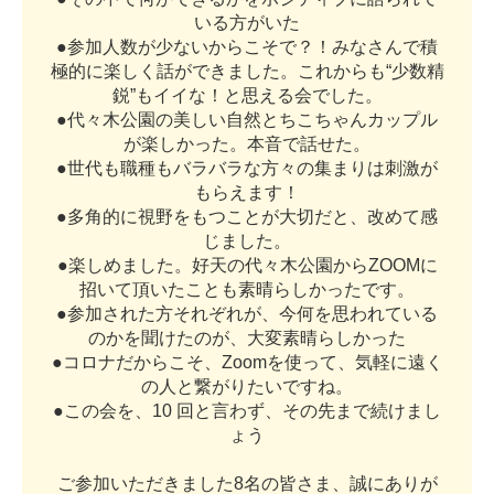
い
る
方
が
い
た
●
参
加
人
数
が
少
な
い
か
ら
こ
そ
で
？
！
み
な
さ
ん
で
積
極
的
に
楽
し
く
話
が
で
き
ま
し
た
。
こ
れ
か
ら
も
“
少
数
精
鋭
”
も
イ
イ
な
！
と
思
え
る
会
で
し
た
。
●
代
々
木
公
園
の
美
し
い
自
然
と
ち
こ
ち
ゃ
ん
カ
ッ
プ
ル
が
楽
し
か
っ
た
。
本
音
で
話
せ
た
。
●
世
代
も
職
種
も
バ
ラ
バ
ラ
な
方
々
の
集
ま
り
は
刺
激
が
も
ら
え
ま
す
！
●
多
角
的
に
視
野
を
も
つ
こ
と
が
大
切
だ
と
、
改
め
て
感
じ
ま
し
た
。
●
楽
し
め
ま
し
た
。
好
天
の
代
々
木
公
園
か
ら
Z
O
O
M
に
招
い
て
頂
い
た
こ
と
も
素
晴
ら
し
か
っ
た
で
す
。
●
参
加
さ
れ
た
方
そ
れ
ぞ
れ
が
、
今
何
を
思
わ
れ
て
い
る
の
か
を
聞
け
た
の
が
、
大
変
素
晴
ら
し
か
っ
た
●
コ
ロ
ナ
だ
か
ら
こ
そ
、
Z
o
o
m
を
使
っ
て
、
気
軽
に
遠
く
の
人
と
繋
が
り
た
い
で
す
ね
。
●
こ
の
会
を
、
1
0
回
と
言
わ
ず
、
そ
の
先
ま
で
続
け
ま
し
ょ
う
ご
参
加
い
た
だ
き
ま
し
た
8
名
の
皆
さ
ま
、
誠
に
あ
り
が