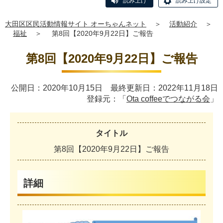
読み上げ
読み上げ設定
大田区区民活動情報サイト オーちゃんネット
＞
活動紹介
＞
福祉
＞
第8回【2020年9月22日】ご報告
第8回【2020年9月22日】ご報告
公開日：2020年10月15日 最終更新日：2022年11月18日
登録元：「
Ota coffeeでつながる会
」
タイトル
第
8
回
【
2
0
2
0
年
9
月
2
2
日
】
ご
報
告
詳細