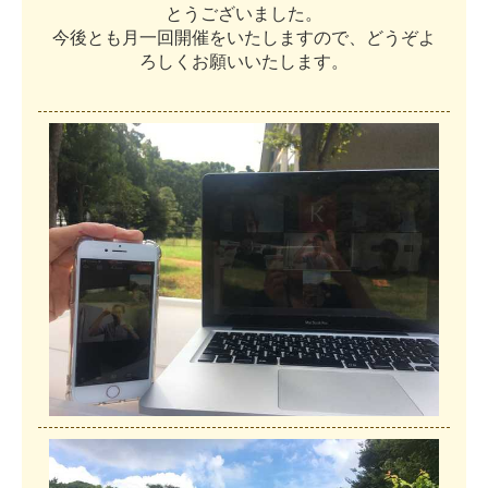
と
う
ご
ざ
い
ま
し
た
。
今
後
と
も
月
一
回
開
催
を
い
た
し
ま
す
の
で
、
ど
う
ぞ
よ
ろ
し
く
お
願
い
い
た
し
ま
す
。