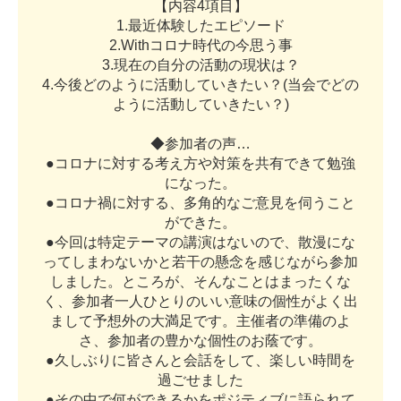
【
内
容
4
項
目
】
1
.
最
近
体
験
し
た
エ
ピ
ソ
ー
ド
2
.
W
i
t
h
コ
ロ
ナ
時
代
の
今
思
う
事
3
.
現
在
の
自
分
の
活
動
の
現
状
は
？
4
.
今
後
ど
の
よ
う
に
活
動
し
て
い
き
た
い
？
(
当
会
で
ど
の
よ
う
に
活
動
し
て
い
き
た
い
？
)
◆
参
加
者
の
声
…
●
コ
ロ
ナ
に
対
す
る
考
え
方
や
対
策
を
共
有
で
き
て
勉
強
に
な
っ
た
。
●
コ
ロ
ナ
禍
に
対
す
る
、
多
角
的
な
ご
意
見
を
伺
う
こ
と
が
で
き
た
。
●
今
回
は
特
定
テ
ー
マ
の
講
演
は
な
い
の
で
、
散
漫
に
な
っ
て
し
ま
わ
な
い
か
と
若
干
の
懸
念
を
感
じ
な
が
ら
参
加
し
ま
し
た
。
と
こ
ろ
が
、
そ
ん
な
こ
と
は
ま
っ
た
く
な
く
、
参
加
者
一
人
ひ
と
り
の
い
い
意
味
の
個
性
が
よ
く
出
ま
し
て
予
想
外
の
大
満
足
で
す
。
主
催
者
の
準
備
の
よ
さ
、
参
加
者
の
豊
か
な
個
性
の
お
蔭
で
す
。
●
久
し
ぶ
り
に
皆
さ
ん
と
会
話
を
し
て
、
楽
し
い
時
間
を
過
ご
せ
ま
し
た
●
そ
の
中
で
何
が
で
き
る
か
を
ポ
ジ
テ
ィ
ブ
に
語
ら
れ
て