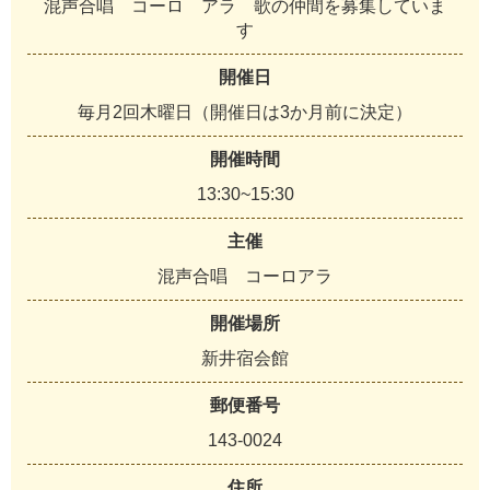
混声合唱 コーロ アラ 歌の仲間を募集していま
す
開催日
毎月2回木曜日（開催日は3か月前に決定）
開催時間
13:30~15:30
主催
混声合唱 コーロアラ
開催場所
新井宿会館
郵便番号
143-0024
住所