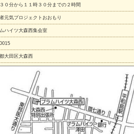
３０分から１１時３０分までの２時間
者元気プロジェクトおおもり
ムハイツ大森西集会室
0015
都大田区大森西