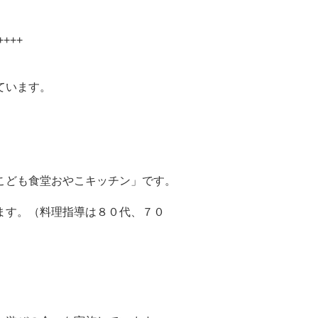
++++
ています。
こども食堂おやこキッチン」です。
ます。（料理指導は８０代、７０