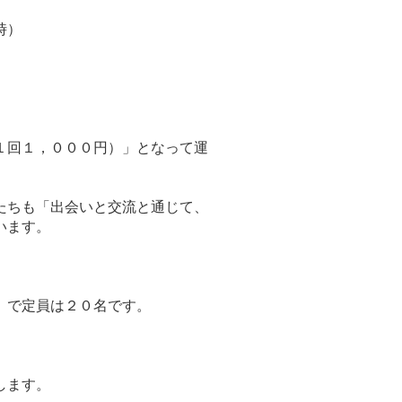
時）
１回１，０００円）」となって運
たちも「出会いと交流と通じて、
います。
）で定員は２０名です。
します。