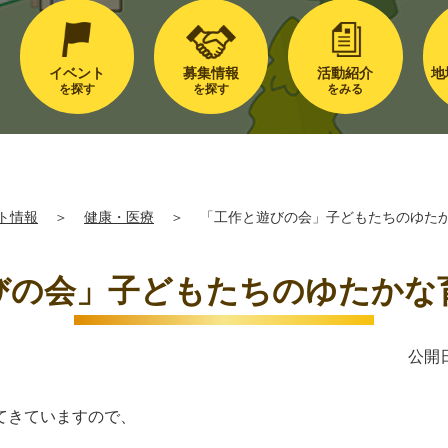
イベント
募集情報
活動紹介
地
を探す
を探す
をみる
ト情報
＞
健康・医療
＞
「工作と遊びの会」子どもたちのゆた
びの会」子どもたちのゆたかな
公開日
てきていますので、