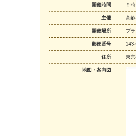
開催時間
９時
主催
高齢
開催場所
プラ
郵便番号
143-
住所
東京
地図・案内図