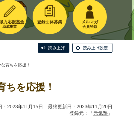
域力応援基金
登録団体募集
メルマガ
助成事業
会員登録
読み上げ
読み上げ設定
かな育ちを応援！
育ちを応援！
：2023年11月15日 最終更新日：2023年11月20日
登録元：「
元気塾
」