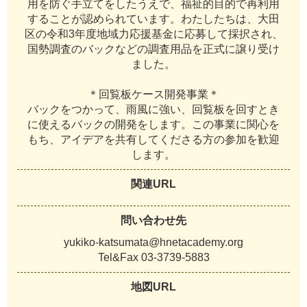
用
を
防
ぐ
手
立
て
を
し
た
う
え
で
、
福
祉
的
目
的
で
再
利
用
す
る
こ
と
が
認
め
ら
れ
て
い
ま
す
。
わ
た
し
た
ち
は
、
大
田
区
の
令
和
3
年
度
地
域
力
応
援
基
金
に
応
募
し
て
採
択
さ
れ
、
国
勢
調
査
の
バ
ッ
ク
な
ど
の
調
査
用
品
を
正
式
に
譲
り
受
け
ま
し
た
。
＊
回
覧
板
ケ
ー
ス
開
発
事
業
＊
バ
ッ
ク
を
つ
か
っ
て
、
雨
風
に
強
い
、
回
覧
板
を
回
す
と
き
に
使
え
る
バ
ッ
ク
の
開
発
を
し
ま
す
。
こ
の
事
業
に
関
心
を
も
ち
、
ア
イ
デ
ア
を
共
有
し
て
く
だ
さ
る
方
の
参
加
を
歓
迎
し
ま
す
。
関連URL
問い合わせ先
y
u
k
i
k
o
-
k
a
t
s
u
m
a
t
a
@
h
n
e
t
a
c
a
d
e
m
y
.
o
r
g
T
e
l
&
F
a
x
0
3
-
3
7
3
9
-
5
8
8
3
地図URL