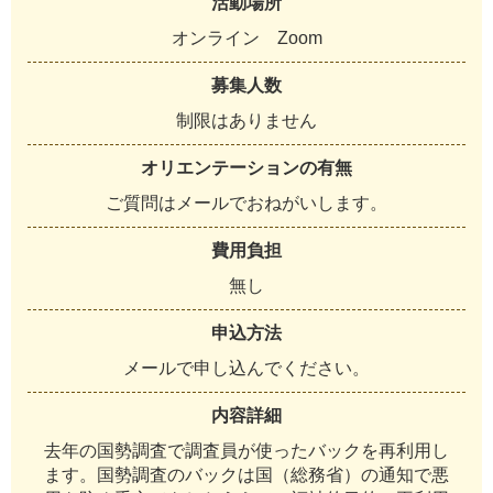
活動場所
オ
ン
ラ
イ
ン
Z
o
o
m
募集人数
制
限
は
あ
り
ま
せ
ん
オリエンテーションの有無
ご
質
問
は
メ
ー
ル
で
お
ね
が
い
し
ま
す
。
費用負担
無
し
申込方法
メ
ー
ル
で
申
し
込
ん
で
く
だ
さ
い
。
内容詳細
去
年
の
国
勢
調
査
で
調
査
員
が
使
っ
た
バ
ッ
ク
を
再
利
用
し
ま
す
。
国
勢
調
査
の
バ
ッ
ク
は
国
（
総
務
省
）
の
通
知
で
悪