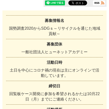
募集情報名
国勢調査2020からSDGｓ～リサイクルを通じた地域
貢献～
募集団体
一
般
社
団
法
人
ヒ
ュ
ー
ネ
ッ
ト
ア
カ
デ
ミ
ー
活動日時
土
日
を
中
心
に
コ
ロ
ナ
禍
の
現
在
は
主
に
オ
ン
ラ
イ
ン
で
活
動
し
て
い
ま
す
。
締切日
回
覧
板
ケ
ー
ス
開
発
に
参
加
を
希
望
さ
れ
る
か
た
は
1
0
月
2
2
日
（
月
）
ま
で
に
ご
連
絡
く
だ
さ
い
。