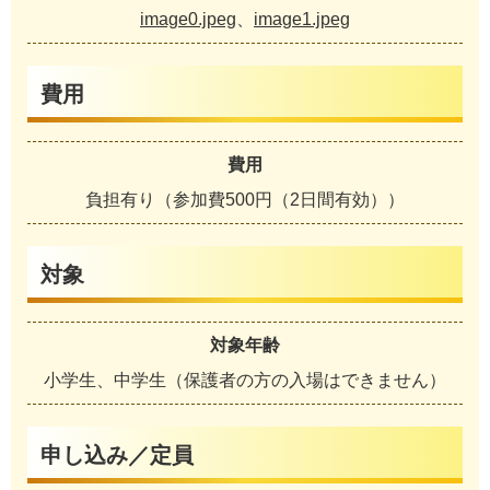
image0.jpeg
、
image1.jpeg
費用
費用
負担有り（参加費500円（2日間有効））
対象
対象年齢
小学生、中学生（保護者の方の入場はできません）
申し込み／定員