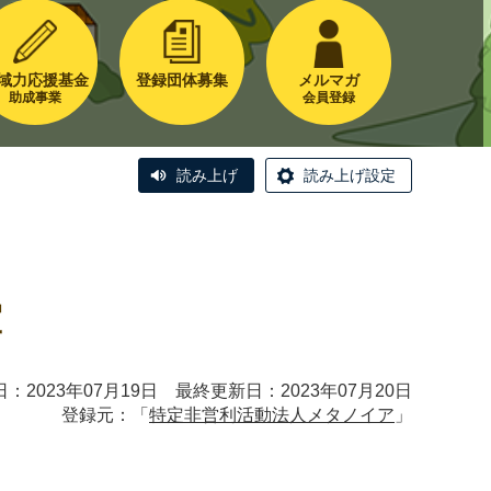
域力応援基金
登録団体募集
メルマガ
助成事業
会員登録
読み上げ
読み上げ設定
室
：2023年07月19日 最終更新日：2023年07月20日
登録元：「
特定非営利活動法人メタノイア
」