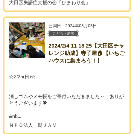
大田区失語症支援の会「ひまわり会」
公開日：2024年03月05日
こども・若者
2024/2/4 11 18 25【大田区チャ
レンジ助成】寺子屋🏠【いちご
ハウスに集まろう！】
☆2/25(日)☆
消しゴムやメモ帳をご寄付いただきました～！ありが
とうございます💖
&nb...
ＮＰＯ法人一期ＪＡＭ