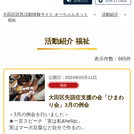
読み上げ
読み上げ設定
大田区区民活動情報サイト オーちゃんネット
＞
活動紹介
＞
福祉
活動紹介 福祉
表示件数：665件
公開日：2024年03月11日
福祉
大田区失語症支援の会「ひまわ
り会」3月の例会
＜3月の例会を行いました＞
★一言スピーチ「実は私&hellip;」
実はマーボ豆腐など自分で作るの...