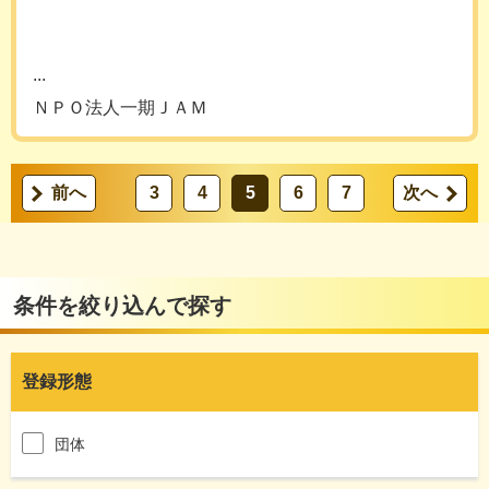
...
ＮＰＯ法人一期ＪＡＭ
前へ
3
4
5
6
7
次へ
条件を絞り込んで探す
登録形態
団体