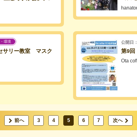
hanat
・環境
公開日：
クセサリー教室 マスク
第9回
Ota 
前へ
3
4
5
6
7
次へ