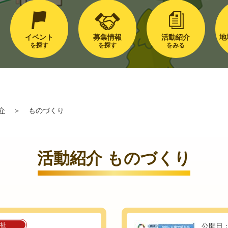
イベント
募集情報
活動紹介
地
を探す
を探す
をみる
介
＞
ものづくり
活動紹介 ものづくり
祉
公開日：