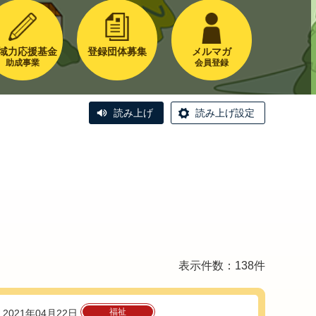
域力応援基金
登録団体募集
メルマガ
助成事業
会員登録
読み上げ
読み上げ設定
表示件数：138件
福祉
2021年04月22日