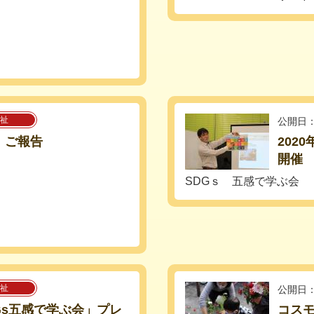
祉
公開日：
日】ご報告
202
開催
SDGｓ 五感で学ぶ会
祉
公開日：
SDGs五感で学ぶ会」プレ
コス