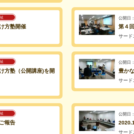
祉
公開日：
け方塾開催
第４
サード
祉
公開日：
け方塾（公開講座)を開
豊か
サード
祉
公開日：
】ご報告
202
サード