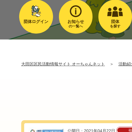
団体ログイン
お知らせ
団体
の一覧へ
を探す
大田区区民活動情報サイト オーちゃんネット
＞
活動紹
福
公開日：2021年04月22日