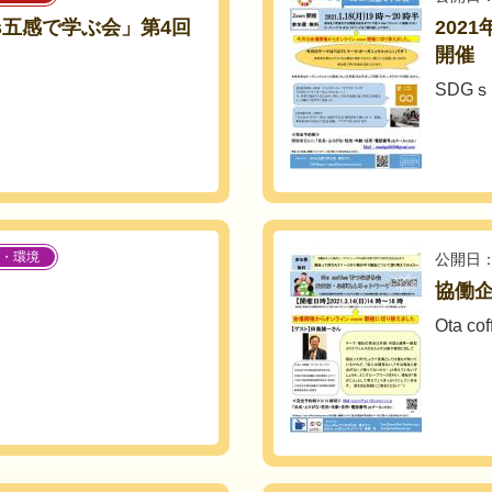
DGs五感で学ぶ会」第4回
202
開催
SDG
・環境
公開日：
協働企
Ota 