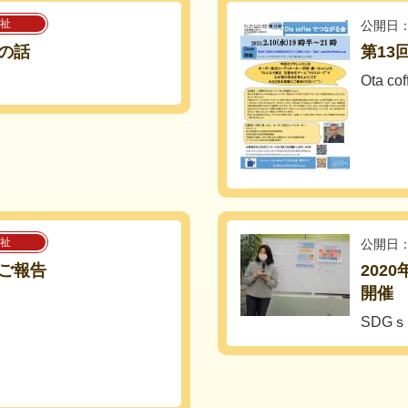
祉
公開日：
の話
第13
Ota 
祉
公開日：
】ご報告
202
開催
SDG