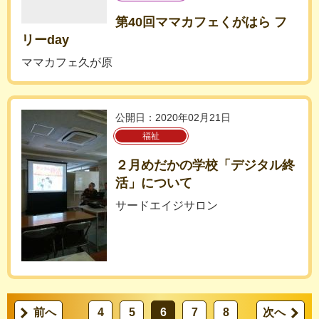
第40回ママカフェくがはら フ
リーday
ママカフェ久が原
公開日：2020年02月21日
福祉
２月めだかの学校「デジタル終
活」について
サードエイジサロン
前へ
4
5
6
7
8
次へ