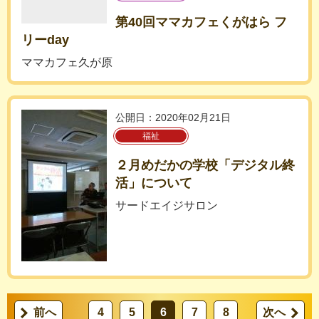
第40回ママカフェくがはら フ
リーday
ママカフェ久が原
公開日：2020年02月21日
福祉
２月めだかの学校「デジタル終
活」について
サードエイジサロン
前へ
4
5
6
7
8
次へ