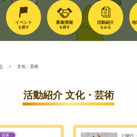
イベント
募集情報
活動紹介
地
を探す
を探す
をみる
介
＞
文化・芸術
活動紹介 文化・芸術
・医療
公開日：