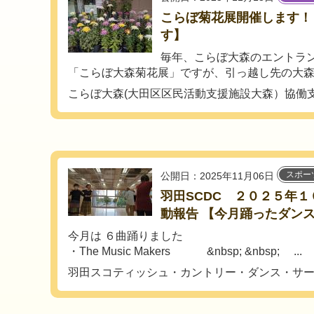
こらぼ菊花展開催します！【2
す】
毎年、こらぼ大森のエントラ
「こらぼ大森菊花展」ですが、引っ越し先の大森西
こらぼ大森(大田区区民活動支援施設大森）協働
スポー
公開日：2025年11月06日
羽田SCDC ２０２５年
動報告 【今月踊ったダン
今月は ６曲踊りました
・The Music Makers &nbsp; &nbsp; ...
羽田スコティッシュ・カントリー・ダンス・サ