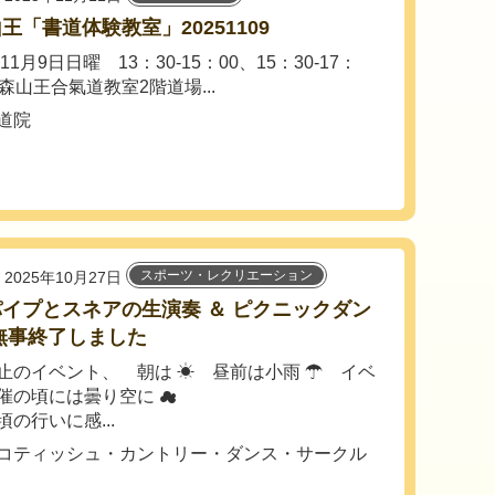
王「書道体験教室」20251109
年11月9日日曜 13：30-15：00、15：30-17：
森山王合氣道教室2階道場...
道院
スポーツ・レクリエーション
2025年10月27日
イプとスネアの生演奏 ＆ ピクニックダン
無事終了しました
止のイベント、 朝は ☀ 昼前は小雨 ☂ イベ
催の頃には曇り空に ☁
行いに感...
コティッシュ・カントリー・ダンス・サークル