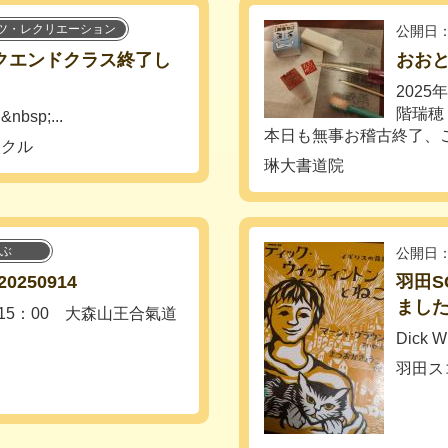
ツ・レクリエーション
公開日：
ークエンドクラス終了し
おおと
2025
階瑞穂
&nbsp;...
本日も無事お稽古終了、ご参
ークル
琳大書道院
ぶ
公開日：
250914
羽田S
まし
0-15：00 大森山王合氣道
Dick W
羽田ス