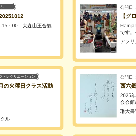
ぶ
公開日：
251012
【グロ
0-15：00 大森山王合氣
Hamj
です。
アフリ
ツ・レクリエーション
公開日：
９月の火曜日クラス活動
西六郷
】
2025
会会館&
琳大書
ークル