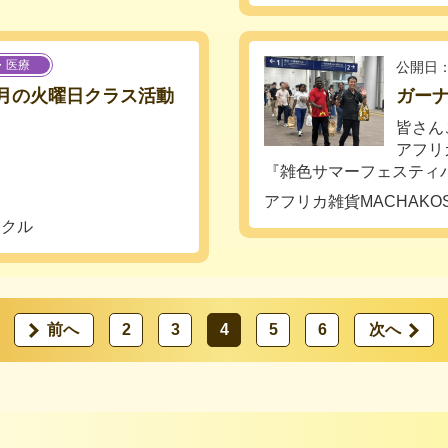
・医療
公開日：
８月の火曜日クラス活動
ガー
】
皆さん
アフリ
『雑色サマーフェスティバル
アフリカ雑貨MACHAKO
ークル
前へ
2
3
4
5
6
次へ