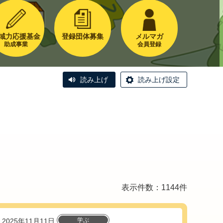
域力応援基金
登録団体募集
メルマガ
助成事業
会員登録
読み上げ
読み上げ設定
表示件数：1144件
学ぶ
2025年11月11日