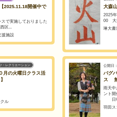
025.11.18開催中で
大森山
2025
00 大
ンスで実施しておりました
区...
琳大書
支援施設
ツ・レクリエーション
公開日：
１０月の火曜日クラス活
バグパ
ス】
ス 
雨天中
ント開
日頃の
ークル
羽田ス