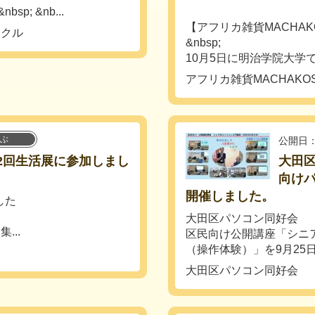
bsp; &nb...
【アフリカ雑貨MACHAK
ークル
&nbsp;
10月5日に明治学院大学で行
アフリカ雑貨MACHAKO
ぶ
公開日：
2回生活展に参加しまし
大田
向けパ
開催しました。
した
大田区パソコン同好会
..
区民向け公開講座「シニ
（操作体験）」を9月25
大田区パソコン同好会