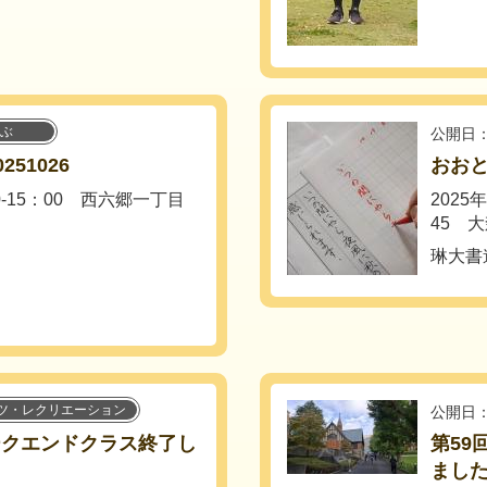
ぶ
公開日：
51026
おおと
0-15：00 西六郷一丁目
2025
45 大
.
琳大書
ツ・レクリエーション
公開日：
ークエンドクラス終了し
第59
まし