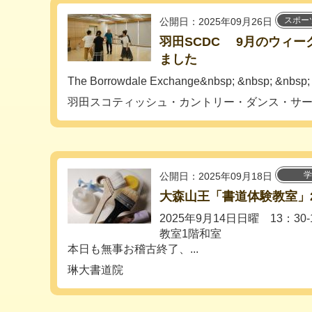
スポー
公開日：2025年09月26日
羽田SCDC 9月のウィ
ました
The Borrowdale Exchange&nbsp; &nbsp; &nbsp; 
羽田スコティッシュ・カントリー・ダンス・サ
学
公開日：2025年09月18日
大森山王「書道体験教室」20
2025年9月14日日曜 13：3
教室1階和室
本日も無事お稽古終了、...
琳大書道院