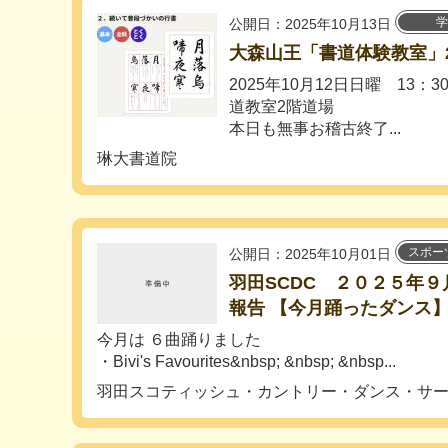
学
公開日：2025年10月13日
大森山王「書道体験教室」20
2025年10月12日日曜 13：3
道教室2階道場
本日も無事お稽古終了...
琳大書道院
スポー
公開日：2025年10月01日
羽田SCDC ２０２５年
報告 【今月踊ったダンス
今月は ６曲踊りました
・Bivi's Favourites&nbsp; &nbsp; &nbsp...
羽田スコティッシュ・カントリー・ダンス・サ