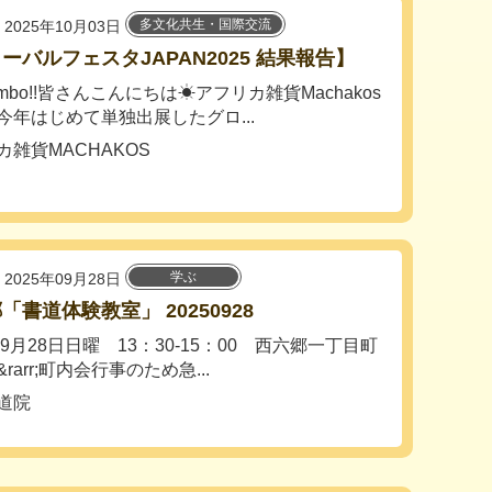
多文化共生・国際交流
2025年10月03日
ーバルフェスタJAPAN2025 結果報告】
ambo!!皆さんこんにちは☀アフリカ雑貨Machakos
今年はじめて単独出展したグロ...
カ雑貨MACHAKOS
学ぶ
2025年09月28日
「書道体験教室」 20250928
年9月28日日曜 13：30-15：00 西六郷一丁目町
rarr;町内会行事のため急...
道院