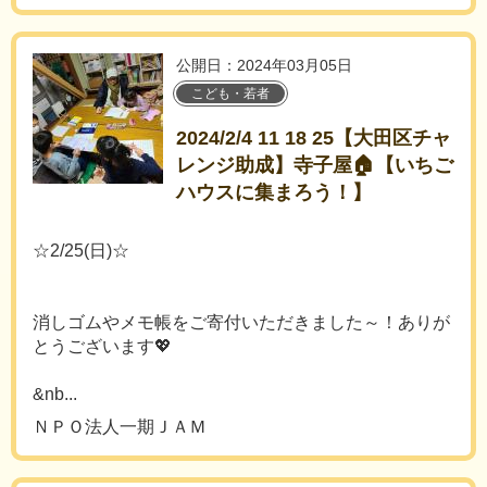
公開日：2024年03月05日
こども・若者
2024/2/4 11 18 25【大田区チャ
レンジ助成】寺子屋🏠【いちご
ハウスに集まろう！】
☆2/25(日)☆
消しゴムやメモ帳をご寄付いただきました～！ありが
とうございます💖
&nb...
ＮＰＯ法人一期ＪＡＭ