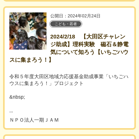
公開日：2024年02月24日
こども・若者
2024/2/18 【大田区チャレン
ジ助成】理科実験 磁石＆静電
気について知ろう【いちごハウ
スに集まろう！】
令和５年度大田区地域力応援基金助成事業「いちごハ
ウスに集まろう！」プロジェクト
&nbsp;
...
ＮＰＯ法人一期ＪＡＭ