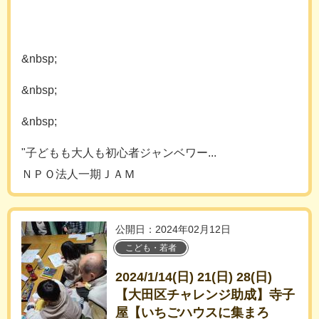
&nbsp;
&nbsp;
&nbsp;
"子どもも大人も初心者ジャンベワー...
ＮＰＯ法人一期ＪＡＭ
公開日：2024年02月12日
こども・若者
2024/1/14(日) 21(日) 28(日)
【大田区チャレンジ助成】寺子
屋【いちごハウスに集まろ