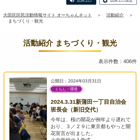
読み上げ
読み上げ設定
大田区区民活動情報サイト オーちゃんネット
＞
活動紹介
＞
まちづくり・観光
活動紹介 まちづくり・観光
表示件数：406件
公開日：2024年03月31日
くらし・環境
2024.3.31新蒲田一丁目自治会
班長会（新旧交代）
今年は、桜の開花が例年より遅れて
おり、３／２９に東京都もやっと開
花宣言が出ました。