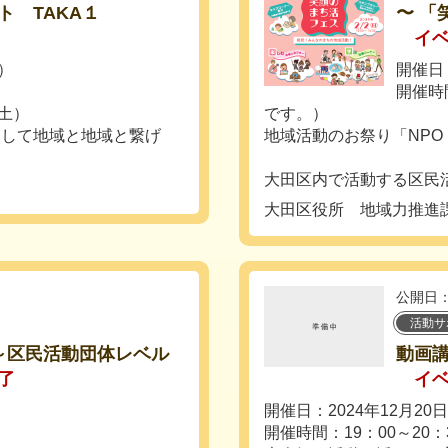
 TAKA１
〜 「
イ
日）
開催日：
開催時
（土）
です。）
として地域と地域と繋げ
地域活動のお祭り「NP
大田区内で活動する区民活
大田区役所 地域力推進
公開日：
活動サ
 ～区民活動団体レベル
動画
了
イ
開催日：2024年12月20
開催時間：19：00～20：