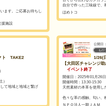
自分で作った三味線で、和
ています。ご応募お待ちし
ほめトコ
支援施設
公開日：
もの
ト TAKE2
1/2
【大田区チャレンジ助
イベント終了
日）
開催日：2025年01月26
（土）
開催時間：13:30-15:30
として地域と地域と繋げ
天然素材の本革を使用し
色々な革の感触、匂い、種
ＮＰＯ法人一期ＪＡＭ