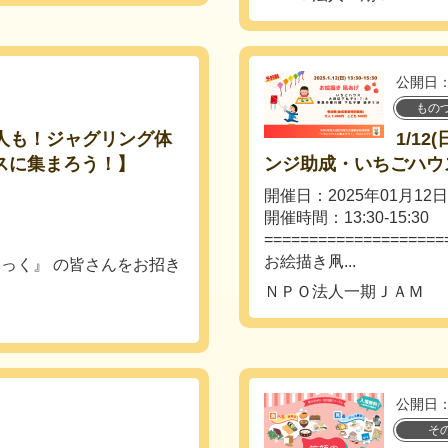
公開日：
もの
もも大人も！ジャグリング体
1/1
スに集まろう！】
ンジ助成・いちごハウ
開催日：2025年01月12
開催時間：13:30-15:30
====================
お絵描き凧...
っく』 の皆さんをお招き
ＮＰＯ法人一期ＪＡＭ
公開日：
そ