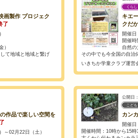
くらし
映画製作 プロジェク
キエ
終了
クだ
日）
開催日：
開催時間：
（金）
自然の
として地域と地域と繋げ
その中でも今全国の自治体
いきちか学童クラブ運営
公開日：
こども
んの作品で楽しい空間を
カン
了
開催日：
開催時間：10時から15時
木）～02月22日（土）
古くから伝わるカンカラ