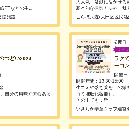
大人気！活動に活かせる
PTなどの生...
基本的な撮影方法や、魅力
支援施設
こらぼ大森(大田区区民
公開日：
くらし
つどい2024
ラク
ーコ
日）
開催日：
開催時間：13:30-15:00
（金）
生ゴミや落ち葉を土の栄
が、自分の興味や関心ある
ゴミ堆肥化容器）。
その中でも，皆...
いきちか学童クラブ運営