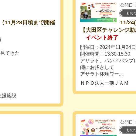
公開日：
もの
11月28日頃まで開催
11/
【大田区チャレンジ助
イベント終了
）
開催日：2024年11月24
を見てきた
開催時間：13:30-15:30
アサラト、ハンドパンプ
師にお招きして
アサラト体験ワー...
ＮＰＯ法人一期ＪＡＭ
支援施設
公開日：
もの