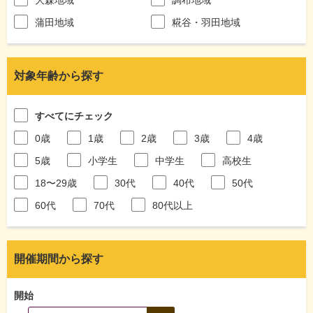
蒲田地域
糀谷・羽田地域
対象年齢から探す
すべてにチェック
0歳
1歳
2歳
3歳
4歳
5歳
小学生
中学生
高校生
18〜29歳
30代
40代
50代
60代
70代
80代以上
開催期間から探す
開始