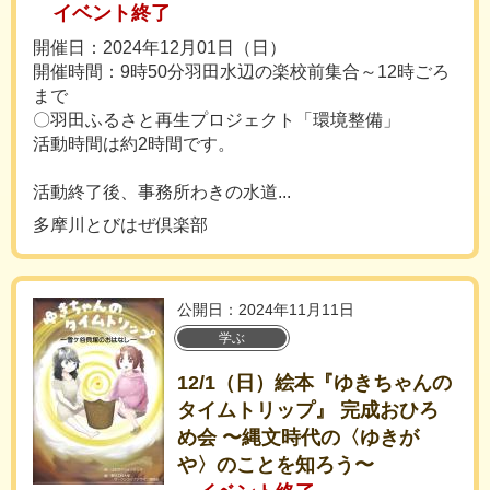
イベント終了
開催日：2024年12月01日（日）
開催時間：9時50分羽田水辺の楽校前集合～12時ごろ
まで
〇羽田ふるさと再生プロジェクト「環境整備」
活動時間は約2時間です。
活動終了後、事務所わきの水道...
多摩川とびはぜ倶楽部
公開日：2024年11月11日
学ぶ
12/1（日）絵本『ゆきちゃんの
タイムトリップ』 完成おひろ
め会 〜縄文時代の〈ゆきが
や〉のことを知ろう〜