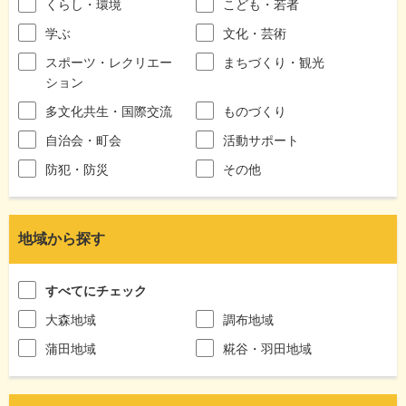
くらし・環境
こども・若者
学ぶ
文化・芸術
スポーツ・レクリエー
まちづくり・観光
ション
多文化共生・国際交流
ものづくり
自治会・町会
活動サポート
防犯・防災
その他
地域から探す
すべてにチェック
大森地域
調布地域
蒲田地域
糀谷・羽田地域