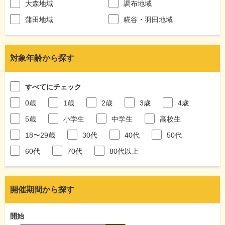
大森地域
調布地域
蒲田地域
糀谷・羽田地域
対象年齢から探す
すべてにチェック
0歳
1歳
2歳
3歳
4歳
5歳
小学生
中学生
高校生
18〜29歳
30代
40代
50代
60代
70代
80代以上
開催期間から探す
開始