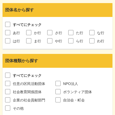
団体名から探す
すべてにチェック
あ行
か行
さ行
た行
な行
は行
ま行
や行
ら行
わ行
団体種類から探す
すべてにチェック
任意の区民活動団体
NPO法人
社会教育関係団体
ボランティア団体
企業の社会貢献部門
自治会・町会
その他