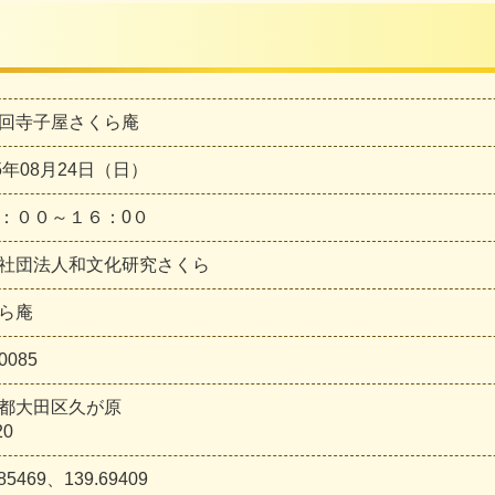
回寺子屋さくら庵
25年08月24日（日）
：００～１６：0０
社団法人和文化研究さくら
ら庵
0085
都大田区久が原
20
585469、139.69409