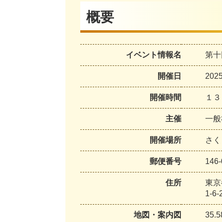
概要
イベント情報名
第十
開催日
20
開催時間
１３
主催
一般
開催場所
さく
郵便番号
146-
住所
東京
1-6-
地図・案内図
35.