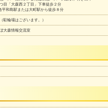
目「大森西２丁目」下車徒歩２分
急平和島駅または大町駅から徒歩８分
（駐輪場はございます。）
ぼ大森情報交流室