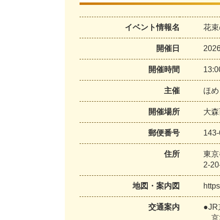
イベント情報名
花束
開催日
20
開催時間
13:
主催
ほめ
開催場所
大森
郵便番号
143-
住所
東京
2-20
地図・案内図
http
交通案内
●J
京急