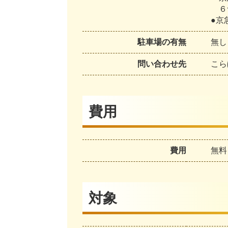
６つ
●京
駐車場の有無
無し
問い合わせ先
こら
費用
費用
無料
対象