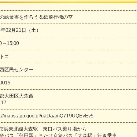
の絵葉書を作ろう＆紙飛行機の空
26年02月21日（土）
00～15:00
トコ
西区民センター
0015
都大田区大森西
-17
s://maps.app.goo.gl/uaDaamQ7T9UQEvEv5
R京浜東北線大森駅 東口バス乗り場から
バス「蒲田駅」または京急バス「大森駅」行き乗車