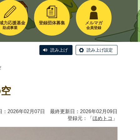
域力応援基金
登録団体募集
メルマガ
助成事業
会員登録
読み上げ
読み上げ設定
の空
の空
：2026年02月07日 最終更新日：2026年02月09日
登録元：「
ほめトコ
」