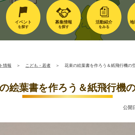
イベント
募集情報
活動紹介
地
を探す
を探す
をみる
ト情報
＞
こども・若者
＞
花束の絵葉書を作ろう＆紙飛行機
束の絵葉書を作ろう＆紙飛行機
公開日