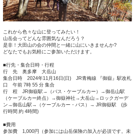
これから色々な山に登ってみたい！
山岳会ってどんな雰囲気なんだろう？
是非！大田山の会の仲間と一緒に山にいきませんか?
どなたでもお気軽にご参加いただけます。
■行先・集合日時・行程
行 先 奥多摩 大岳山
集合日時 2024年11月16日(日) JR青梅線 『御嶽』駅改札
口 午前 7時 55 分 集合
行 程 JR御嶽駅→（バス・ケーブルカー）→御岳山駅
（ケーブルカー終点）→御嶽神社→大岳山→ロックガーデ
ン→御岳山駅→（ケーブルカー・バス）→ JR御嶽駅 (歩
行時間 約 4時間)
■費用
参加費 1,000円（参加には山岳保険の加入が必須です。未