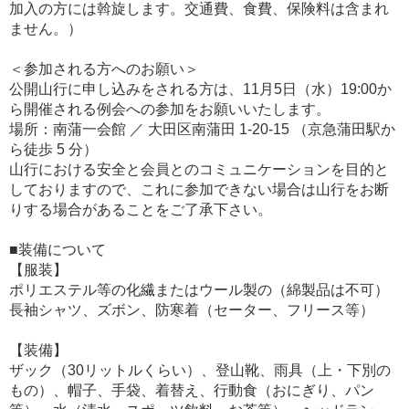
加入の方には斡旋します。交通費、食費、保険料は含まれ
ません。）
＜参加される方へのお願い＞
公開山行に申し込みをされる方は、11月5日（水）19:00か
ら開催される例会への参加をお願いいたします。
場所：南蒲一会館 ／ 大田区南蒲田 1-20-15 （京急蒲田駅か
ら徒歩 5 分）
山行における安全と会員とのコミュニケーションを目的と
しておりますので、これに参加できない場合は山行をお断
りする場合があることをご了承下さい。
■装備について
【服装】
ポリエステル等の化繊またはウール製の（綿製品は不可）
長袖シャツ、ズボン、防寒着（セーター、フリース等）
【装備】
ザック（30リットルくらい）、登山靴、雨具（上・下別の
もの）、帽子、手袋、着替え、行動食（おにぎり、パン