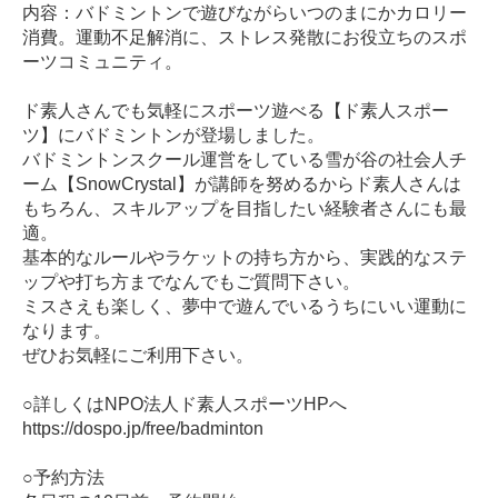
内容：バドミントンで遊びながらいつのまにかカロリー
消費。運動不足解消に、ストレス発散にお役立ちのスポ
ーツコミュニティ。
ド素人さんでも気軽にスポーツ遊べる【ド素人スポー
ツ】にバドミントンが登場しました。
バドミントンスクール運営をしている雪が谷の社会人チ
ーム【SnowCrystal】が講師を努めるからド素人さんは
もちろん、スキルアップを目指したい経験者さんにも最
適。
基本的なルールやラケットの持ち方から、実践的なステ
ップや打ち方までなんでもご質問下さい。
ミスさえも楽しく、夢中で遊んでいるうちにいい運動に
なります。
ぜひお気軽にご利用下さい。
○詳しくはNPO法人ド素人スポーツHPへ
https://dospo.jp/free/badminton
○予約方法