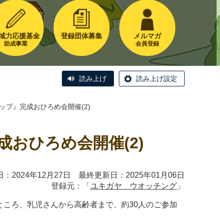
域力応援基金
登録団体募集
メルマガ
助成事業
会員登録
読み上げ
読み上げ設定
リップ』完成おひろめ会開催(2)
成おひろめ会開催(2)
：2024年12月27日 最終更新日：2025年01月06日
登録元：「
ユキガヤ ウオッチング
」
ところ、乳児さんから高齢者まで、約30人のご参加