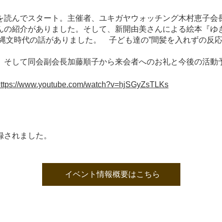
を読んでスタート。主催者、ユキガヤウォッチング木村恵子会
んの紹介がありました。そして、新開由美さんによる絵本『ゆ
縄文時代の話がありました。 子ども達の”間髪を入れずの反
、そして同会副会長加藤順子から来会者へのお礼と今後の活動
https://www.youtube.com/watch?v=hjSGyZsTLKs
録されました。
イベント情報概要はこちら