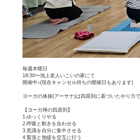
毎週木曜日
18:30〜池上老人いこいの家にて
開催中♪(現在キャンセル待ちの開催日もあります)
ヨーガの体操(アーサナ)は四原則に基づいたやり方
【ヨーガ禅の四原則】
1.ゆっくりやる
2.呼吸と動きを合わせる
3.意識を自分に集中させる
4.緊張と弛緩を交互に行う