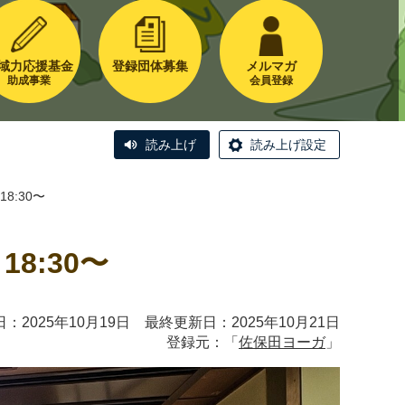
域力応援基金
登録団体募集
メルマガ
助成事業
会員登録
読み上げ
読み上げ設定
8:30〜
8:30〜
：2025年10月19日 最終更新日：2025年10月21日
登録元：「
佐保田ヨーガ
」