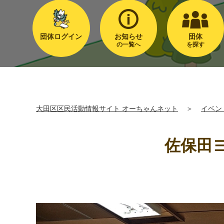
団体ログイン
お知らせ
団体
の一覧へ
を探す
大田区区民活動情報サイト オーちゃんネット
＞
イベン
佐保田ヨ