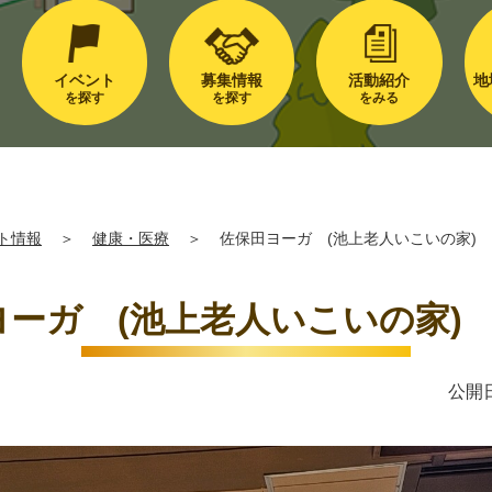
イベント
募集情報
活動紹介
地
を探す
を探す
をみる
ト情報
＞
健康・医療
＞
佐保田ヨーガ (池上老人いこいの家) 1
ーガ (池上老人いこいの家) 1
公開日