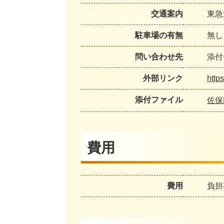
交通案内
東急
駐車場の有無
無し
問い合わせ先
添付
外部リンク
http
添付ファイル
佐保
費用
費用
負担