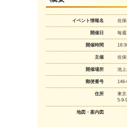
イベント情報名
佐保
開催日
毎週
開催時間
18:
主催
佐保
開催場所
池上
郵便番号
146-
住所
東京
5-9-
地図・案内図