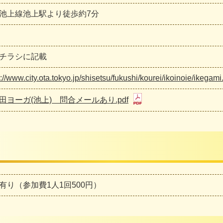
池上線池上駅より徒歩約7分
チラシに記載
s://www.city.ota.tokyo.jp/shisetsu/fukushi/kourei/ikoinoie/ikegami
田ヨーガ(池上) 問合メールあり.pdf
有り（参加費1人1回500円）