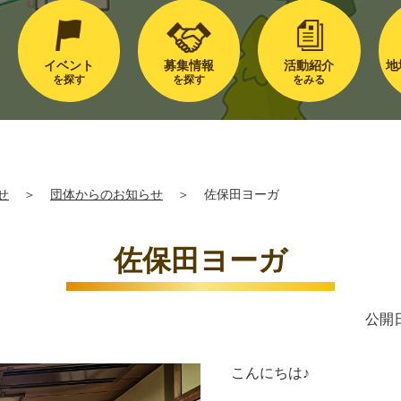
イベント
募集情報
活動紹介
地
を探す
を探す
をみる
せ
＞
団体からのお知らせ
＞
佐保田ヨーガ
佐保田ヨーガ
公開日
こんにちは♪