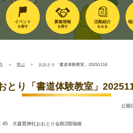
イベント
募集情報
活動紹介
地
を探す
を探す
をみる
介
＞
学ぶ
＞
おおとり「書道体験教室」20251116
おとり「書道体験教室」202511
公開日
5-16：45 大森鷲神社おおとり会館2階瑞穂