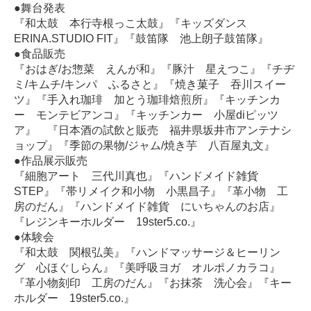
●舞台発表
『和太鼓 本行寺根っこ太鼓』『キッズダンス
ERINA.STUDIO FIT』『鼓笛隊 池上朗子鼓笛隊』
●食品販売
『おはぎ/お惣菜 えんが和』『豚汁 星えつこ』『チヂ
ミ/キムチ/キンパ ふるさと』『焼き菓子 吞川スイー
ツ』『手入れ珈琲 加とう珈琲焙煎所』『キッチンカ
ー モンテビアンコ』『キッチンカー 小屋diピッツ
ア』 『日本酒の試飲と販売 福井県坂井市アンテナシ
ョップ』『季節の果物/ジャム/焼き芋 八百屋丸文』
●作品展示販売
『細胞アート 三代川真也』『ハンドメイド雑貨
STEP』『帯リメイク和小物 小黒昌子』『革小物 工
房のだん』『ハンドメイド雑貨 にいちゃんのお店』
『レジンキーホルダー 19ster5.co.』
●体験会
『和太鼓 関根弘美』『ハンドマッサージ＆ヒーリン
グ 心ほぐしらん』『美呼吸ヨガ オルポノカラコ』
『革小物刻印 工房のだん』『お抹茶 洗心会』『キー
ホルダー 19ster5.co.』