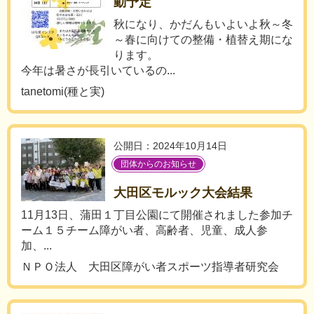
動予定
秋になり、かだんもいよいよ秋～冬
～春に向けての整備・植替え期にな
ります。
今年は暑さが長引いているの...
tanetomi(種と実)
公開日：2024年10月14日
団体からのお知らせ
大田区モルック大会結果
11月13日、蒲田１丁目公園にて開催されました参加チ
ーム１５チーム障がい者、高齢者、児童、成人参
加、...
ＮＰＯ法人 大田区障がい者スポーツ指導者研究会