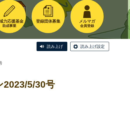
域力応援基金
登録団体募集
メルマガ
助成事業
会員登録
読み上げ
読み上げ設定
号
3/5/30号