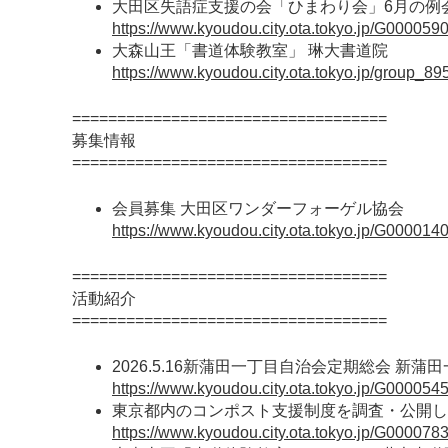
大田区失語症支援の会「ひまわり会」6月の例
https://www.kyoudou.city.ota.tokyo.jp/G000059
大森山王「書道体験教室」 琳大書道院
https://www.kyoudou.city.ota.tokyo.jp/group_89
===================================
募集情報
===================================
会員募集 大田区ワンダーフォーゲル協会
https://www.kyoudou.city.ota.tokyo.jp/G0000140
===================================
活動紹介
===================================
2026.5.16新蒲田一丁目自治会定期総会 新蒲
https://www.kyoudou.city.ota.tokyo.jp/G0000545/
東京都内のコンポスト支援制度を調査・公開し
https://www.kyoudou.city.ota.tokyo.jp/G0000783/