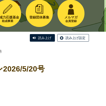
域力応援基金
登録団体募集
メルマガ
助成事業
会員登録
読み上げ
読み上げ設定
号
6/5/20号