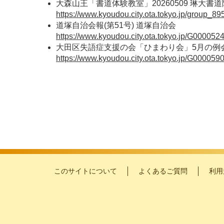
大森山王「書道体験教室」20260509 琳大書道
https://www.kyoudou.city.ota.tokyo.jp/group_895
道塚自治会報(第51号) 道塚自治会
https://www.kyoudou.city.ota.tokyo.jp/G0000524/
大田区失語症支援の会「ひまわり会」5月の例
https://www.kyoudou.city.ota.tokyo.jp/G0000590/
このサイトについて
よくあるご質問
利用