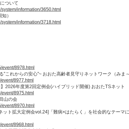
について
1/system/information/3650.html
周知）
1/system/information/3718.html
5/event/8978.html
る”これからの安心”~ おおた高齢者見守りネットワーク（みま
2/event/8977.html
2026年度第2回定例会(ハイブリッド開催) おおたTSネット
5/event/8975.html
大田山の会
6/event/8970.html
ット拡大定例会vol.24]「難病×はたらく」を社会的なテーマにするた
6/event/8968.html