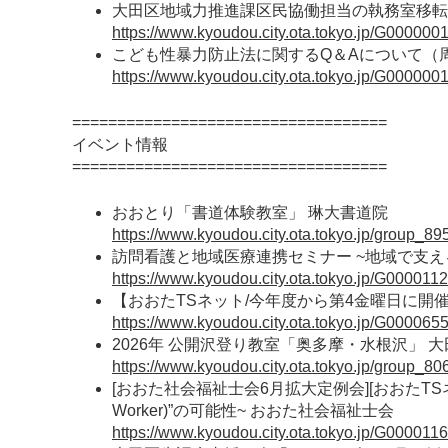
大田区地域力推進課区民協働担当の執務室移転
https://www.kyoudou.city.ota.tokyo.jp/G000000
こども性暴力防止法に関するQ＆Aについて（
https://www.kyoudou.city.ota.tokyo.jp/G000000
===================================
イベント情報
===================================
おおとり「書道体験教室」 琳大書道院
https://www.kyoudou.city.ota.tokyo.jp/group_89
訪問看護と地域医療連携セミナー ~地域で支え
https://www.kyoudou.city.ota.tokyo.jp/G000011
【おおたTSネット/今年度から第4金曜日に開催】
https://www.kyoudou.city.ota.tokyo.jp/G000065
2026年 公開沢登り教室「奥多摩・水根沢」 
https://www.kyoudou.city.ota.tokyo.jp/group_80
[おおた社会福祉士会6月拡大定例会][おおたTSネ
Worker)”の可能性~ おおた社会福祉士会
https://www.kyoudou.city.ota.tokyo.jp/G000011