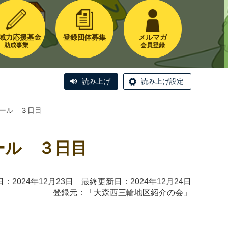
域力応援基金
登録団体募集
メルマガ
助成事業
会員登録
読み上げ
読み上げ設定
ロール ３日目
ール ３日目
：2024年12月23日 最終更新日：2024年12月24日
登録元：「
大森西三輪地区紹介の会
」