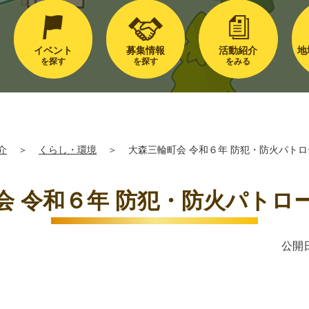
イベント
募集情報
活動紹介
地
を探す
を探す
をみる
介
＞
くらし・環境
＞
大森三輪町会 令和６年 防犯・防火パト
会 令和６年 防犯・防火パトロ
公開日