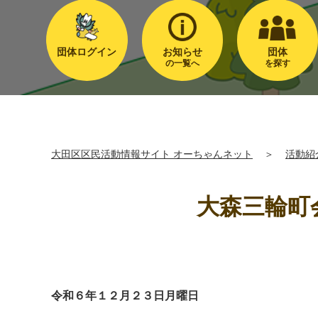
団体ログイン
お知らせ
団体
の一覧へ
を探す
大田区区民活動情報サイト オーちゃんネット
＞
活動紹
大森三輪町
令和６年１２月２３日月曜日