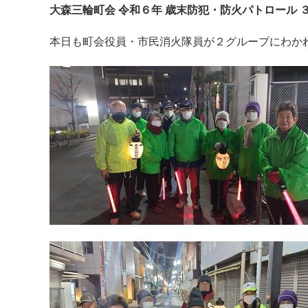
大森三輪町会 令和６年 歳末防犯・防火パトロール 
本日も町会役員・市民消火隊員が２グループにわか